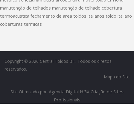
manutenção de telhados
manutenção de telhado
cobertura
termoacustica
fechamento de area
toldos italianos
toldo italiano
coberturas termicas
Copyright © 2026
Central Toldos BH
. Todos os direitos
reservados.
Mapa do Site
Agência Digital HGX
Criação de Sites
Site Otimizado por:
Profissionais