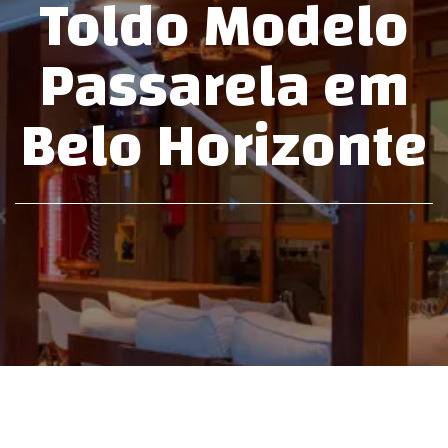
Toldo Modelo
Telhados
em
Passarela em
BH
Belo Horizonte