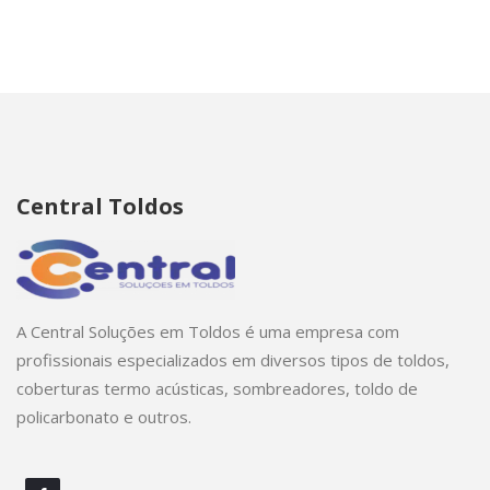
Central Toldos
Central
A Central Soluções em Toldos é uma empresa com
Toldos.
profissionais especializados em diversos tipos de
toldos
,
Instalação
coberturas
termo acústicas,
sombreadores
,
toldo de
e
policarbonato
e outros.
Manutenção
de
toldos