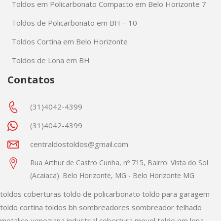
Toldos em Policarbonato Compacto em Belo Horizonte 7
Toldos de Policarbonato em BH – 10
Toldos Cortina em Belo Horizonte
Toldos de Lona em BH
Contatos
(31)4042-4399
(31)4042-4399
centraldostoldos@gmail.com
Rua Arthur de Castro Cunha, nº 715, Bairro: Vista do Sol
(Acaiaca). Belo Horizonte, MG - Belo Horizonte MG
toldos
coberturas
toldo de policarbonato
toldo para garagem
toldo cortina
toldos bh
sombreadores
sombreador
telhado
metalico
veneziana industrial
cobertura movel
toldo em lona